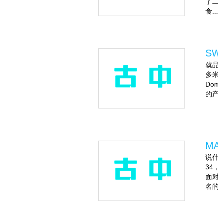
了
食...
SW
就品
多米
Do
的产
M
说什
34
面对
名的