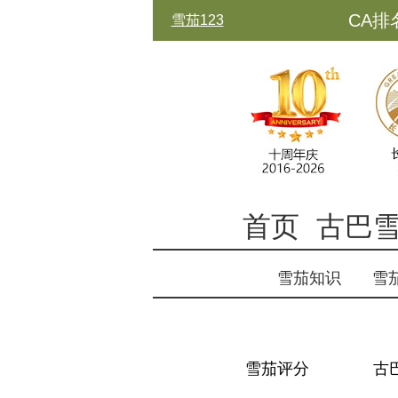
CA排
雪茄123
古中
首页
古巴
雪茄知识
雪
雪茄评分
古