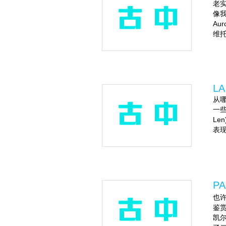
老
像我
Au
维托
LA
从哪
一些
Le
表现
PA
也许
鉴赏
凯尔