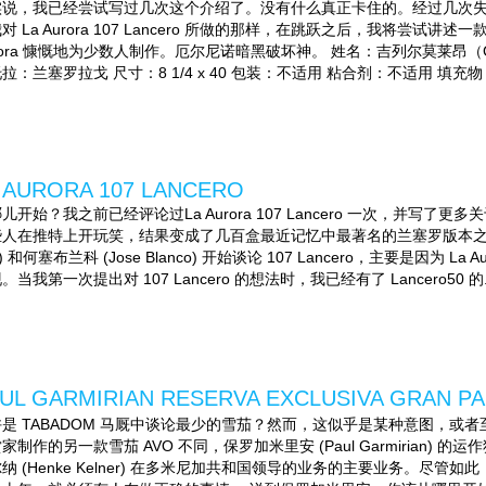
实说，我已经尝试写过几次这个介绍了。没有什么真正卡住的。经过几次
对 La Aurora 107 Lancero 所做的那样，在跳跃之后，我将尝试
rora 慷慨地为少数人制作。厄尔尼诺暗黑破坏神。 姓名：吉列尔莫莱昂（Guillerm
拉：兰塞罗拉戈 尺寸：8 1/4 x 40 包装：不适用 粘合剂：不适用 填充物
 AURORA 107 LANCERO
儿开始？我之前已经评论过La Aurora 107 Lancero 一次，并写
人在推特上开玩笑，结果变成了几百盒最近记忆中最著名的兰塞罗版本之一。大
n) 和何塞布兰科 (Jose Blanco) 开始谈论 107 Lancero，主要是因为 La 
。当我第一次提出对 107 Lancero 的想法时，我已经有了 Lancero50 的.
UL GARMIRIAN RESERVA EXCLUSIVA GRA
是 TABADOM 马厩中谈论最少的雪茄？然而，这似乎是某种意图，或者至
家制作的另一款雪茄 AVO 不同，保罗加米里安 (Paul Garmirian) 的运
纳 (Henke Kelner) 在多米尼加共和国领导的业务的主要业务。尽