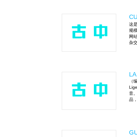
C
这是
规模
网站
杂交
LA
（编
Li
音。
品，即
GU