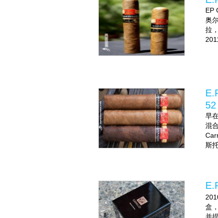
EP
奥尔
拉，但
201
E.
52
早在
混
Ca
斯托
E.
20
盒
并提