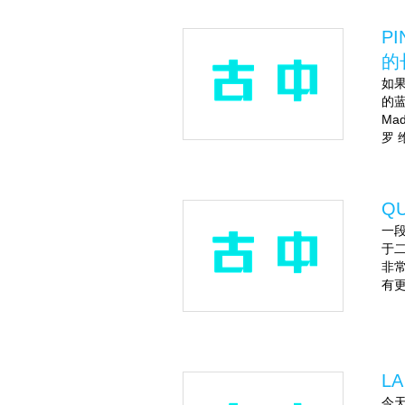
P
的
如果
的蓝
Ma
罗 
Q
一段
于二
非
有更
L
今天