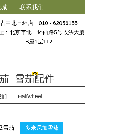
长城
联系我们
古中北三环店：010 - 62056155
址：北京市北三环西路5号政法大厦
B座1层112
茄
雪茄配件
我们
Halfwheel
瓜雪茄
多米尼加雪茄