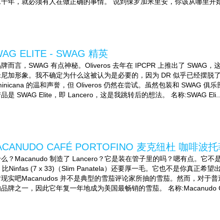
二十年，就必须有人在做正确的事情。 说到保罗加米里安，你该从哪里开始
AG ELITE - SWAG 精英
牌而言，SWAG 有点神秘。Oliveros 去年在 IPCPR 上推出了 S
尼加形象。我不确定为什么这被认为是必要的，因为 DR 似乎已经摆脱了 Fuente 的 
minicana 的温和声誉，但 Oliveros 仍然在尝试。虽然包装和 SW
品是 SWAG Elite，即 Lancero，这是我跳转后的想法。 名称:SWAG Eli..
ACANUDO CAFÉ PORTOFINO 麦克纽杜 咖啡波
么？Macanudo 制造了 Lancero？它是装在管子里的吗？嗯有点。它不是真正的 
，比Ninfas (7 x 33)（Slim Panatela）还要厚一毛。它也不是
现实吧Macanudos 并不是典型的雪茄评论家所抽的雪茄。然而，对于普通
品牌之一，因此它年复一年地成为美国最畅销的雪茄。 名称:Macanudo Caf Por