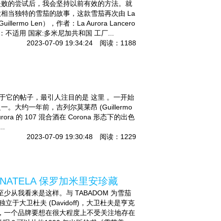
失败的尝试后，我会坚持以前有效的方法。就
讲述一款相当独特的雪茄的故事，这款雪茄再次由 La
o Len），作者：La Aurora Lancero
：不适用 国家:多米尼加共和国 工厂...
2023-07-09 19:34:24 阅读：1188
了更多关于它的帖子，最引人注目的是 这里 。一开始
约一年前，吉列尔莫莱昂 (Guillermo
Aurora 的 107 混合酒在 Corona 形态下的出色
..
2023-07-09 19:30:48 阅读：1229
N PANATELA 保罗加米里安珍藏
少从我看来是这样。与 TABADOM 为雪茄
作独立于大卫杜夫 (Davidoff)，大卫杜夫是亨克
管如此，一个品牌要想在很大程度上不受关注地存在