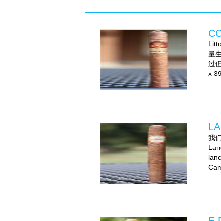
CO
Li
量生
过但
x 
LA
我们
La
la
Cam
E.