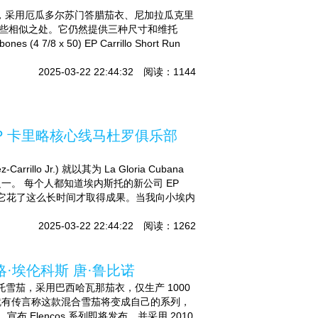
8,000 雪茄，采用厄瓜多尔苏门答腊茄衣、尼加拉瓜克里
赛有一些相似之处。它仍然提供三种尺寸和维托
 7/8 x 50) EP Carrillo Short Run
2025-03-22 22:44:32 阅读：1144
52 - EP 卡里略核心线马杜罗俱乐部
llo Jr.) 就以其为 La Gloria Cubana
。 每个人都知道埃内斯托的新公司 EP
惊讶它花了这么长时间才取得成果。当我向小埃内
2025-03-22 22:44:22 阅读：1262
 卡里略·埃伦科斯 唐·鲁比诺
54 双罗布斯托雪茄，采用巴西哈瓦那茄衣，仅生产 1000
，就有传言称这款混合雪茄将变成自己的系列，
Elencos 系列即将发布，并采用 2010