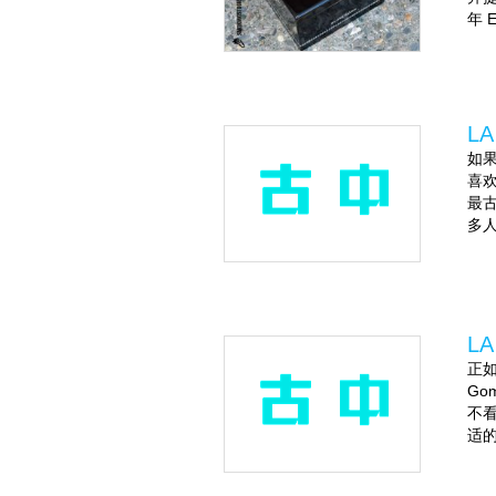
年 E
LA
如果
喜欢
最
多人
LA
正如
Go
不看
适的