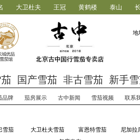
名
大卫杜夫
王冠
黄鹤楼
泰山
雪茄小助手
地
雪茄
国产雪茄
非古雪茄
新手雪
茄品牌
茄房展示
古中新闻
雪茄视频
联系
巴雪茄
大卫杜夫雪茄
富恩特雪茄
尼加拉