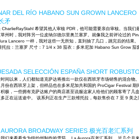
INAR DEL RÍO HABANO SUN GROWN LA
长矛
 CharlieRayStahl 希望其他人审核 PDR，他可能需要亲自审核
草州时，我对阵另一位皮纳尔德尔里奥兰塞罗。就像我之前评论过的 Pinar Del Ro 
dura Lancero 一样，我对这些一无所知，直到抽了几口，跳完后的
维托拉：兰塞罗 尺寸：7 1/4 x 38 茄衣：多米尼加 Habano Sun Grow 茄
UESADA SELECCIÓN ESPAÑA SHORT RO
时间以来，人们都知道克萨达将推出一款仅在西班牙市场销售的混合物。这种混合雪
月份在西班牙上架，但样品也在多米尼加共和国的 ProCigar Festiva
常积极，一些拥有克萨达账户的商店甚至说服这家人给他们的顾客寄了几
多正在运送途中。 该系列正在生产三款维托拉，每款售价在 7 至 9 美之间。 Quesad
A AURORA BROADWAY SERIES 极光百老汇系列
我们来看看专为纽约州制作的雪茄， La Aurora百老汇系列 。近几个