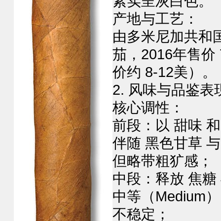
紧实呈灰白色‌。
‌产地与工艺‌：
由多米尼加共和国
茄‌，2016年售价 
价约 ‌8-12美‌）‌。
2. ‌风味与品鉴表现
‌核心调性‌：
前段：以 ‌甜味‌ 
伴随 ‌黑色甘草‌ 
但略带粗犷感‌；
中段：释放 ‌焦糖‌
‌中等（Mediu
不稳定‌；