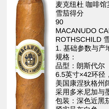
麦克纽杜 咖啡
雪茄得分
90
MACANUDO CA
ROTHSCHILD
1. ‌基础参数与产地
‌规格‌：
品型：‌朗斯代尔（L
‌6.5英寸×42
美国康涅狄格州
采用多米尼加与墨
包装：深色近黑